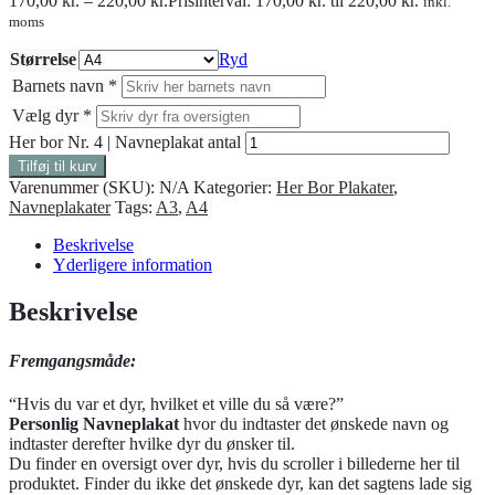
170,00
kr.
–
220,00
kr.
Prisinterval: 170,00 kr. til 220,00 kr.
inkl.
moms
Størrelse
Ryd
Barnets navn
*
Vælg dyr
*
Her bor Nr. 4 | Navneplakat antal
Tilføj til kurv
Varenummer (SKU):
N/A
Kategorier:
Her Bor Plakater
,
Navneplakater
Tags:
A3
,
A4
Beskrivelse
Yderligere information
Beskrivelse
Fremgangsmåde:
“Hvis du var et dyr, hvilket et ville du så være?”
Personlig Navneplakat
hvor du indtaster det ønskede navn og
indtaster derefter hvilke dyr du ønsker til.
Du finder en oversigt over dyr, hvis du scroller i billederne her til
produktet. Finder du ikke det ønskede dyr, kan det sagtens lade sig