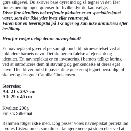
gøre alligevel. Du skriver bare dyret ind og så tegner vi det. Der
findes nemlig ingen grænser for hvilke dyr du kan vælge.
Disse fine identitets bekræftende plakater er en specialdesignet
varer, som der ikke ydes bytte eller returret på.
Varen har en leveringstid på 1-2 uger og kan ikke annulleres efter
bestilling.
Hvorfor vælge netop denne navneplakat?
En navneplakat giver et personligt touch til børneværelset ved at
inkludere barnets navn. Det skaber en følelse af ejerskab og
identitet. En navneplakat er en investering i barnets tidlige læring
ved at introducere dem til stavning og genkendelse af deres eget
navn. Den bliver unikt tilpasset dine ønsker og tegnet personligt af
skaber og designer Camilla Christensen.
Størrelse:
A4: 21 x 29,7 cm
A3: 29 x 40 cm
Kvalitet: 200g
Finish: Silkemat
Rammen følger
ikke
med. Dog passer vores navneplakat perfekt ind
i vores Listerammer, som du ser længere nede på siden eller ved at