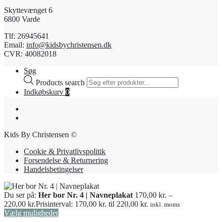
Skyttevænget 6
6800 Varde
Tlf: 26945641
Email:
info@kidsbychristensen.dk
CVR: 40082018
Søg
Products search
Indkøbskurv
0
Kids By Christensen ©
Cookie & Privatlivspolitik
Forsendelse & Returnering
Handelsbetingelser
Du ser på:
Her bor Nr. 4 | Navneplakat
170,00
kr.
–
220,00
kr.
Prisinterval: 170,00 kr. til 220,00 kr.
inkl. moms
Vælg muligheder