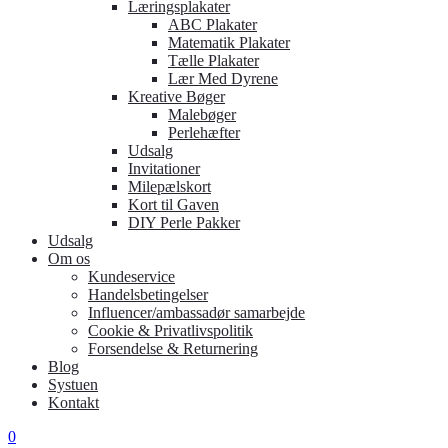
Læringsplakater
ABC Plakater
Matematik Plakater
Tælle Plakater
Lær Med Dyrene
Kreative Bøger
Malebøger
Perlehæfter
Udsalg
Invitationer
Milepælskort
Kort til Gaven
DIY Perle Pakker
Udsalg
Om os
Kundeservice
Handelsbetingelser
Influencer/ambassadør samarbejde
Cookie & Privatlivspolitik
Forsendelse & Returnering
Blog
Systuen
Kontakt
0