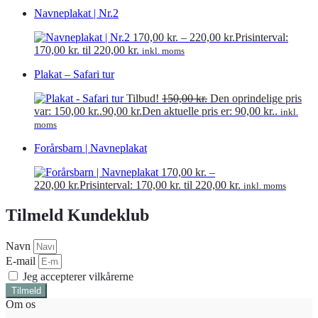
Navneplakat | Nr.2
170,00
kr.
–
220,00
kr.
Prisinterval:
170,00 kr. til 220,00 kr.
inkl. moms
Plakat – Safari tur
Tilbud!
150,00
kr.
Den oprindelige pris
var: 150,00 kr..
90,00
kr.
Den aktuelle pris er: 90,00 kr..
inkl.
moms
Forårsbarn | Navneplakat
170,00
kr.
–
220,00
kr.
Prisinterval: 170,00 kr. til 220,00 kr.
inkl. moms
Tilmeld Kundeklub
Navn
E-mail
Jeg accepterer vilkårerne
Tilmeld
Om os