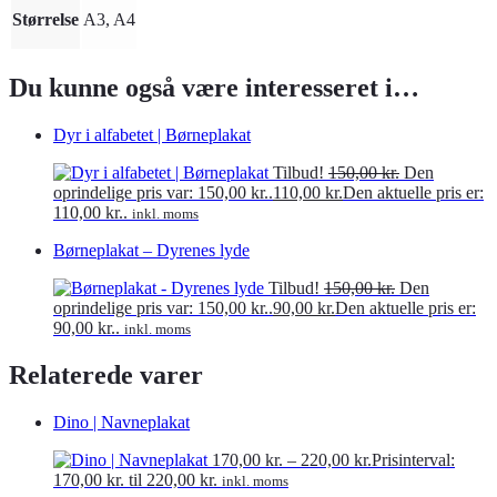
Størrelse
A3, A4
Du kunne også være interesseret i…
Dyr i alfabetet | Børneplakat
Tilbud!
150,00
kr.
Den
oprindelige pris var: 150,00 kr..
110,00
kr.
Den aktuelle pris er:
110,00 kr..
inkl. moms
Børneplakat – Dyrenes lyde
Tilbud!
150,00
kr.
Den
oprindelige pris var: 150,00 kr..
90,00
kr.
Den aktuelle pris er:
90,00 kr..
inkl. moms
Relaterede varer
Dino | Navneplakat
170,00
kr.
–
220,00
kr.
Prisinterval:
170,00 kr. til 220,00 kr.
inkl. moms