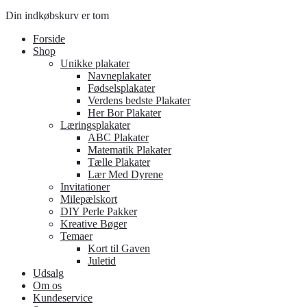
Din indkøbskurv er tom
Forside
Shop
Unikke plakater
Navneplakater
Fødselsplakater
Verdens bedste Plakater
Her Bor Plakater
Læringsplakater
ABC Plakater
Matematik Plakater
Tælle Plakater
Lær Med Dyrene
Invitationer
Milepælskort
DIY Perle Pakker
Kreative Bøger
Temaer
Kort til Gaven
Juletid
Udsalg
Om os
Kundeservice