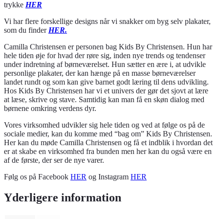
trykke
HER
Vi har flere forskellige designs når vi snakker om byg selv plakater,
som du finder
HER.
Camilla Christensen er personen bag Kids By Christensen. Hun har
hele tiden øje for hvad der røre sig, inden nye trends og tendenser
under indretning af børneværelset. Hun sætter en ære i, at udvikle
personlige plakater, der kan hænge på en masse børneværelser
landet rundt og som kan give barnet godt læring til dens udvikling.
Hos Kids By Christensen har vi et univers der gør det sjovt at lære
at læse, skrive og stave. Samtidig kan man få en skøn dialog med
børnene omkring verdens dyr.
Vores virksomhed udvikler sig hele tiden og ved at følge os på de
sociale medier, kan du komme med “bag om” Kids By Christensen.
Her kan du møde Camilla Christensen og få et indblik i hvordan det
er at skabe en virksomhed fra bunden men her kan du også være en
af de første, der ser de nye varer.
Følg os på Facebook
HER
og Instagram
HER
Yderligere information